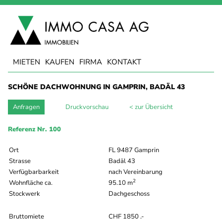
MIETEN
KAUFEN
FIRMA
KONTAKT
SCHÖNE DACHWOHNUNG IN GAMPRIN, BADÄL 43
Anfragen
Druckvorschau
< zur Übersicht
Referenz Nr. 100
Ort
FL 9487 Gamprin
Strasse
Badäl 43
Verfügbarbarkeit
nach Vereinbarung
2
Wohnfläche ca.
95.10 m
Stockwerk
Dachgeschoss
Bruttomiete
CHF 1850 .-